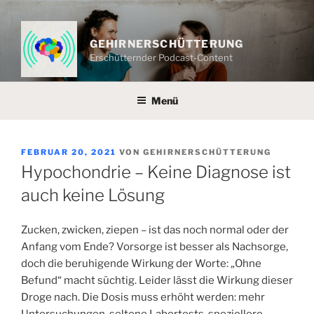
Zum
Inhalt
springen
GEHIRNERSCHÜTTERUNG
Erschütternder Podcast-Content
Menü
VERÖFFENTLICHT
FEBRUAR 20, 2021
VON
GEHIRNERSCHÜTTERUNG
AM
Hypochondrie – Keine Diagnose ist
auch keine Lösung
Zucken, zwicken, ziepen – ist das noch normal oder der
Anfang vom Ende? Vorsorge ist besser als Nachsorge,
doch die beruhigende Wirkung der Worte: „Ohne
Befund“ macht süchtig. Leider lässt die Wirkung dieser
Droge nach. Die Dosis muss erhöht werden: mehr