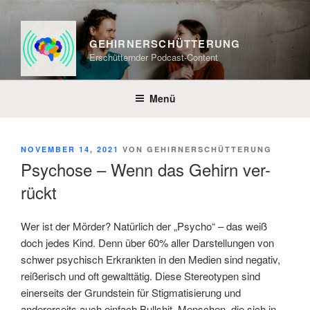
Zum
Inhalt
springen
GEHIRNERSCHÜTTERUNG
Erschütternder Podcast-Content
Menü
VERÖFFENTLICHT
NOVEMBER 14, 2021
VON
GEHIRNERSCHÜTTERUNG
AM
Psychose – Wenn das Gehirn ver-
rückt
Wer ist der Mörder? Natürlich der „Psycho“ – das weiß
doch jedes Kind. Denn über 60% aller Darstellungen von
schwer psychisch Erkrankten in den Medien sind negativ,
reißerisch und oft gewalttätig. Diese Stereotypen sind
einerseits der Grundstein für Stigmatisierung und
andererseits auch einfach Bullshit. Menschen, die sich in