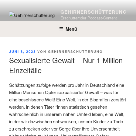
Zum
Inhalt
GEHIRNERSCHÜTTERUNG
springen
Erschütternder Podcast-Content
Menü
VERÖFFENTLICHT
JUNI 8, 2023
VON
GEHIRNERSCHÜTTERUNG
AM
Sexualisierte Gewalt – Nur 1 Million
Einzelfälle
Schätzungen zufolge werden pro Jahr in Deutschland eine
Million Menschen Opfer sexualisierter Gewalt – was für
eine beschissene Welt! Eine Welt, in der Biografien zerstört
werden, in denen Täter *innen statistisch gesehen
wahrscheinlich in unserem nahen Umfeld leben, eine Welt,
in der wir dazwischen schwanken, unsere Kinder zu Tode
zu erschrecken oder vor Sorge über ihre Unversehrtheit
nicht schlafen zu können. Unkontrollierbare Gefahr,