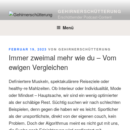
Zum
Inhalt
GEHIRNERSCHÜTTERUNG
springen
Erschütternder Podcast-Content
Menü
VERÖFFENTLICHT
FEBRUAR 19, 2023
VON
GEHIRNERSCHÜTTERUNG
AM
Immer zweimal mehr wie du – Vom
ewigen Vergleichen
Definiertere Muskeln, spektakulärere Reiseziele oder
healthy-re Mahlzeiten. Ob Interieur oder Individualität, Mode
oder Mindset – Hauptsache, wir sind ein wenig optimierter
als der schäbige Rest. Süchtig suchen wir nach schlechten
Beispielen, denn gegen die haben wir es leicht. Sportlicher
als der unsportlichste, direkt von der eigenen couch, kein
Problem. Doch der Algorithmus meint es nicht gut mit uns,
die Suche nach Erleichterung wird gepflastert mit