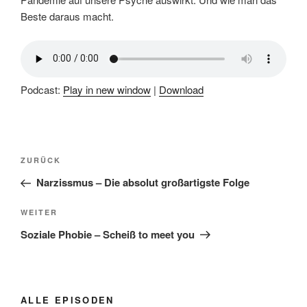
Beste daraus macht.
Podcast:
Play in new window
|
Download
Beitragsnavigation
Vorheriger
ZURÜCK
Beitrag
Narzissmus – Die absolut großartigste Folge
Nächster
WEITER
Beitrag
Soziale Phobie – Scheiß to meet you
ALLE EPISODEN