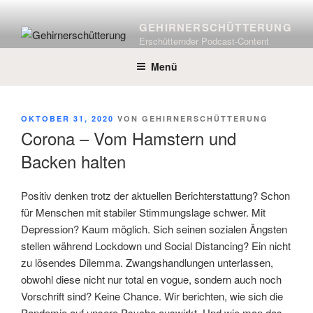
Zum
Inhalt
GEHIRNERSCHÜTTERUNG
springen
Erschütternder Podcast-Content
Menü
VERÖFFENTLICHT
OKTOBER 31, 2020
VON
GEHIRNERSCHÜTTERUNG
AM
Corona – Vom Hamstern und
Backen halten
Positiv denken trotz der aktuellen Berichterstattung? Schon
für Menschen mit stabiler Stimmungslage schwer. Mit
Depression? Kaum möglich. Sich seinen sozialen Ängsten
stellen während Lockdown und Social Distancing? Ein nicht
zu lösendes Dilemma. Zwangshandlungen unterlassen,
obwohl diese nicht nur total en vogue, sondern auch noch
Vorschrift sind? Keine Chance. Wir berichten, wie sich die
Pandemie auf unsere Psyche auswirkt. Und wie man das